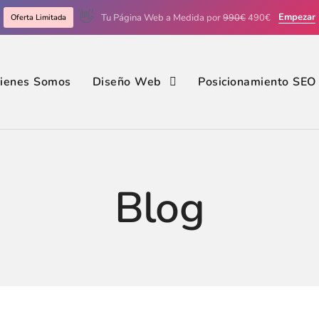
👋
Empezar
Tu Página Web a Medida por
990€
490€
Oferta Limitada
ienes Somos
Diseño Web
Posicionamiento SEO
Blog