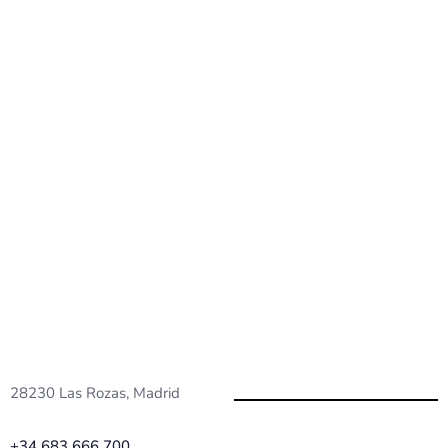
Descubre cómo OnMyCloud puede hacer cre
de nuestros servicios y estrategias en di
posicionamiento seo.
¿Buscas una solución corporativa?
Contáctanos.
28230 Las Rozas, Madrid
+34 683 666 700