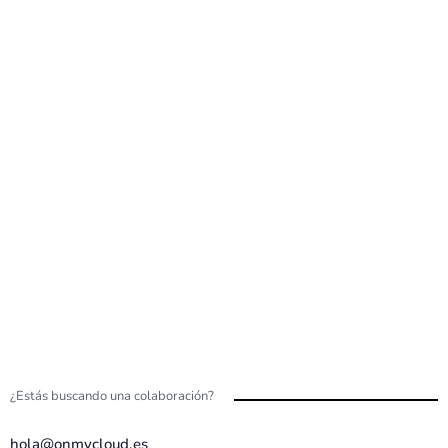
TUTORIALES
Últimos Post
CONTACTO
¿Estás buscando una colaboración?
hola@onmycloud.es