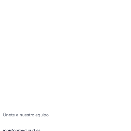
cer tu negocio a través
seño web wordpress y
Únete a nuestro equipo
job@onmycloud.es