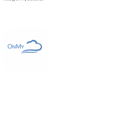
Descubre cómo OnMyCloud puede hacer
crecer tu negocio mediante nuestros
servicios y estrategias en Diseño Web y
posicionamiento SEO.