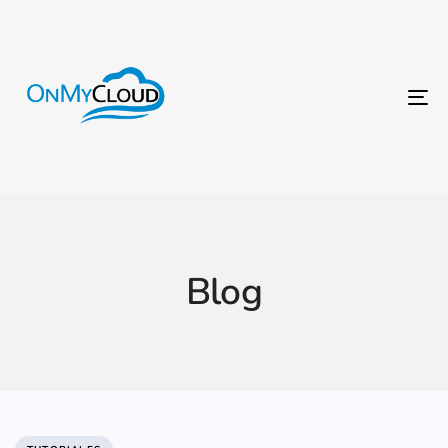
To
na
Blog